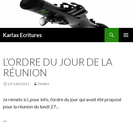
Recherche
Karlax Ecritures
ALLER
MENU
AU
PRINCI
CONTENU
L’ORDRE DU JOUR DE LA
RÉUNION
29 JUIN 2011
TMAYS
Je remets ici, pour info, l’ordre du jour qui avait été proposé
pour la réunion du lundi 27…
—