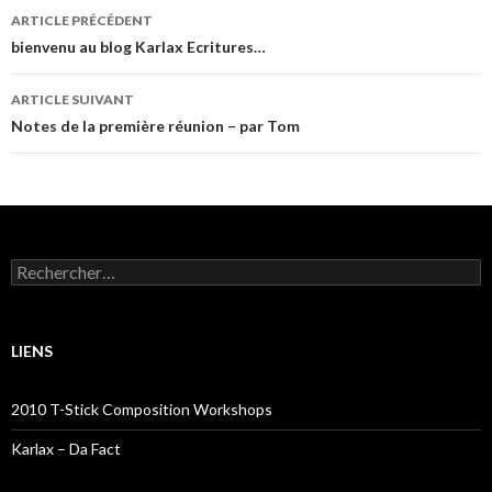
Navigation
ARTICLE PRÉCÉDENT
des
bienvenu au blog Karlax Ecritures…
articles
ARTICLE SUIVANT
Notes de la première réunion – par Tom
Rechercher :
LIENS
2010 T-Stick Composition Workshops
Karlax – Da Fact