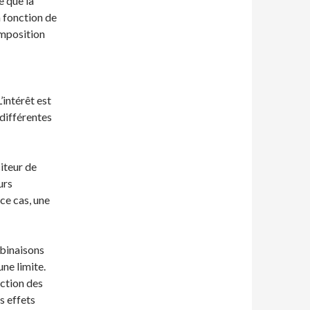
e que la
n fonction de
omposition
’intérêt est
 différentes
iteur de
urs
ce cas, une
mbinaisons
une limite.
ction des
s effets