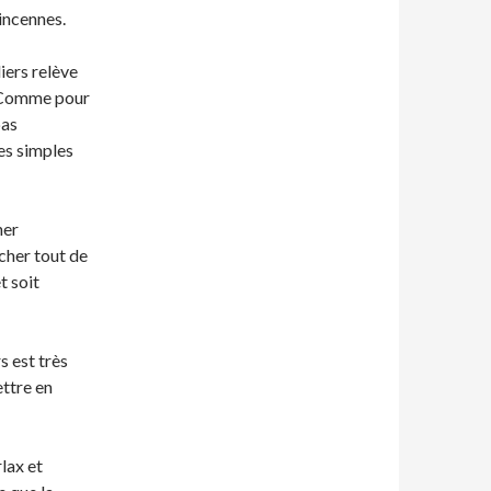
incennes.
iers relève
. Comme pour
pas
les simples
ner
cher tout de
t soit
 est très
ettre en
lax et