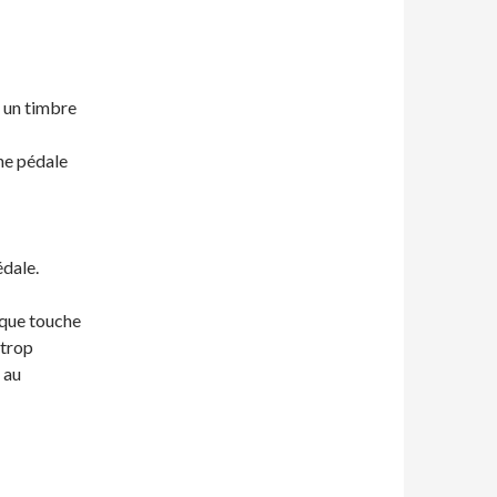
s un timbre
ne pédale
édale.
aque touche
(trop
 au