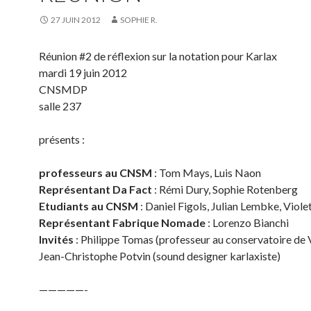
27 JUIN 2012
SOPHIE R.
Réunion #2 de réflexion sur la notation pour Karlax
mardi 19 juin 2012
CNSMDP
salle 237
présents :
professeurs au CNSM
: Tom Mays, Luis Naon
Représentant Da Fact
: Rémi Dury, Sophie Rotenberg
Etudiants au CNSM
: Daniel Figols, Julian Lembke, Viole
Représentant Fabrique Nomade
: Lorenzo Bianchi
Invités
: Philippe Tomas (professeur au conservatoire de 
Jean-Christophe Potvin (sound designer karlaxiste)
—————-