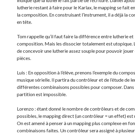
indique que la lutherie fait partie de l’écriture. Daniel ajout
lutherie restant à faire pour le Karlax, le mapping se fait e
la composition. En construisant l’instrument, il a déjà la c
en tête.
Tom rappelle qu’il faut faire la différence entre lutherie et
composition. Mais les dissocier totalement est utopique. L
de concevoir une lutherie assez souple pour pouvoir jouer
pièces.
Luis : En opposition à l’élève, prenons l’exemple du compos
musique sérielle. Il partira du contrôleur et de l’étude de le
différentes combinaisons possibles pour composer. Dans 
partition est impossible.
Lorenzo : étant donné le nombre de contrôleurs et de co
possibles, le mapping direct (un contrôleur = un effet) est 
On est amené à penser à un mapping plus complexe en fon
combinaisons faites. Un contrôleur sera assigné à plusieur