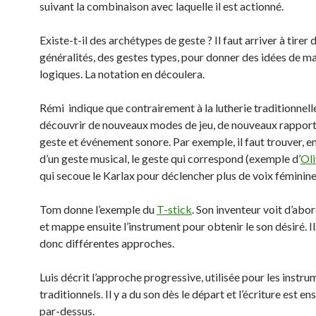
suivant la combinaison avec laquelle il est actionné.
Existe-t-il des archétypes de geste ? Il faut arriver à tirer 
généralités, des gestes types, pour donner des idées de m
logiques. La notation en découlera.
Rémi indique que contrairement à la lutherie traditionnelle,
découvrir de nouveaux modes de jeu, de nouveaux rapport
geste et événement sonore. Par exemple, il faut trouver, e
d’un geste musical, le geste qui correspond (exemple d’
Oli
qui secoue le Karlax pour déclencher plus de voix féminine
Tom donne l’exemple du
T-stick
. Son inventeur voit d’abo
et mappe ensuite l’instrument pour obtenir le son désiré. Il
donc différentes approches.
Luis décrit l’approche progressive, utilisée pour les instr
traditionnels. Il y a du son dès le départ et l’écriture est en
par-dessus.