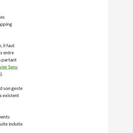
des
apping
 il faut
s entre
n partant
vier Sens
).
rd son geste
s existent
uments
suite induite