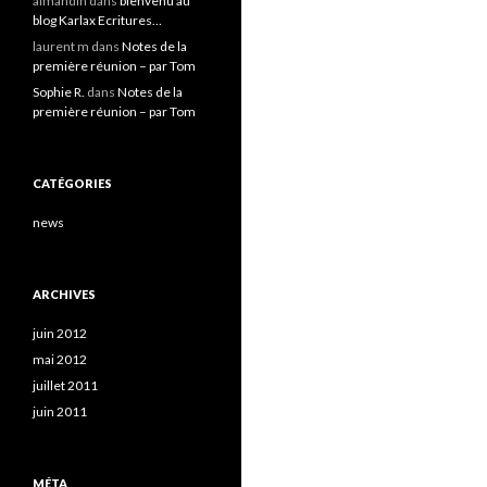
almandin
dans
bienvenu au
blog Karlax Ecritures…
laurent m
dans
Notes de la
première réunion – par Tom
Sophie R.
dans
Notes de la
première réunion – par Tom
CATÉGORIES
news
ARCHIVES
juin 2012
mai 2012
juillet 2011
juin 2011
MÉTA