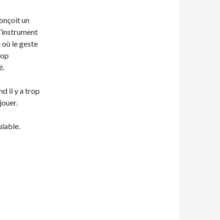
onçoit un
l’instrument
 où le geste
rop
é.
d il y a trop
jouer.
lable.